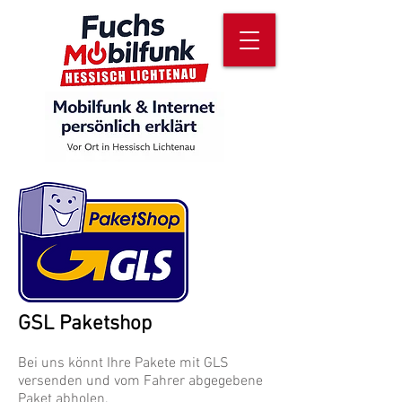
GSL Paketshop
Bei uns könnt Ihre Pakete mit GLS
versenden und vom Fahrer abgegebene
Paket abholen.