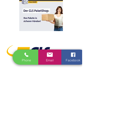
Phone
Email
Facebook
05602 /
90 97 400
kontakt@fuchs-mobilfunk.de
Impressum
Datenschutzerklärung