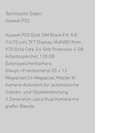
Technische Daten:
Huawei P20
Huawei P20 Dual SIM Black FH: 5,8" 
(14,70 cm) TFT Display, HUAWEI Kirin 
970 Octa Core 2,4 GHz Prozessor, 4 GB 
Arbeitsspeicher, 128 GB 
Datenspeicher,Kamera 
(Haupt-/Frontkamera) 20 + 12 
Megapixel/24 Megapixel, Master KI 
Kamera-Assistent für automatische 
Szenen- und Objekterkennung, 
3.Generation Leica Dual Kamera mit 
großer Blende.