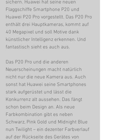
sichern. Huawei hat seine neuen 
Flaggschiffe Smartphone P20 und 
Huawei P20 Pro vorgestellt. Das P20 Pro 
enthält drei Hauptkameras, kommt auf 
40 Megapixel und soll Motive dank 
künstlicher Intelligenz erkennen. Und 
fantastisch sieht es auch aus.
Das P20 Pro und die anderen 
Neuerscheinungen macht natürlich 
nicht nur die neue Kamera aus. Auch 
sonst hat Huawei seine Smartphones 
stark aufgerüstet und lässt die 
Konkurrenz alt aussehen. Das fängt 
schon beim Design an. Als neue 
Farbkombination gibt es neben 
Schwarz, Pink Gold und Midnight Blue 
nun Twilight – ein dezenter Farbverlauf 
auf der Rückseite des Gerätes von 