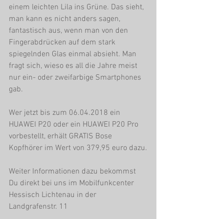
einem leichten Lila ins Grüne. Das sieht, 
man kann es nicht anders sagen, 
fantastisch aus, wenn man von den 
Fingerabdrücken auf dem stark 
spiegelnden Glas einmal absieht. Man 
fragt sich, wieso es all die Jahre meist 
nur ein- oder zweifarbige Smartphones 
gab.
Wer jetzt bis zum 06.04.2018 ein 
HUAWEI P20 oder ein HUAWEI P20 Pro 
vorbestellt, erhält GRATIS Bose 
Kopfhörer im Wert von 379,95 euro dazu.
Weiter Informationen dazu bekommst 
Du direkt bei uns im Mobilfunkcenter 
Hessisch Lichtenau in der 
Landgrafenstr. 11