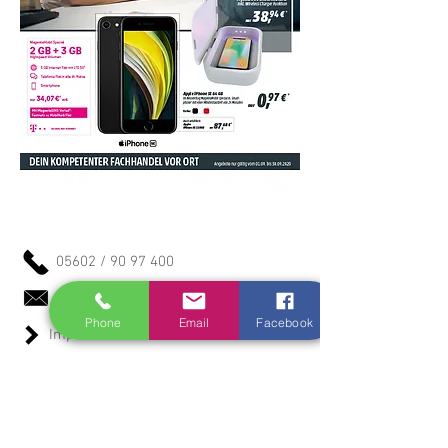
05602 /
90 97 400
kontakt@fuchs-mobilfunk.de
Phone
Email
Facebook
Impressum
Datenschutzerklärung