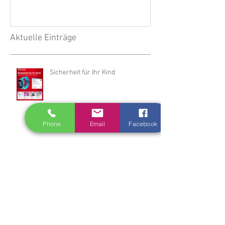
ohne Warten
Aktuelle Einträge
Sicherheit für Ihr Kind
Phone
Email
Facebook
Internet aus der Steckdose ohne
Warten