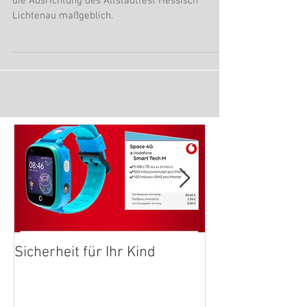
Mobilfunkcenter Hessisch Lichtenau unterstützt
die Ausrichtung des Altstadtfest Hessisch
Lichtenau maßgeblich.
Sicherheit für Ihr Kind
Internet aus de