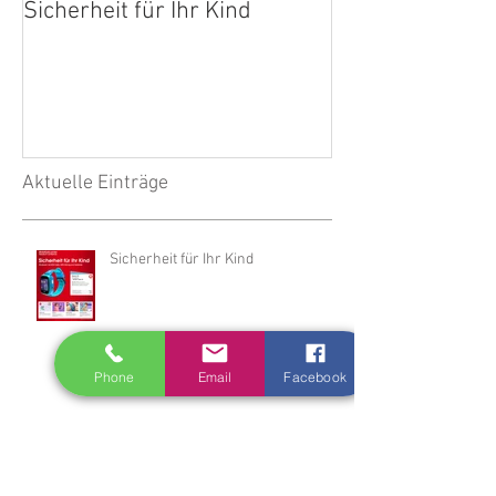
Sicherheit für Ihr Kind
Internet aus de
ohne Warten
Aktuelle Einträge
Sicherheit für Ihr Kind
Phone
Email
Facebook
Internet aus der Steckdose ohne
Warten