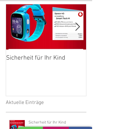
Sicherheit für Ihr Kind
Internet aus de
ohne Warten
Aktuelle Einträge