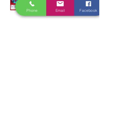
Phone
Email
Facebook
Sicherheit für Ihr Kind
Internet aus der Steckdose ohne
Warten
Schnelles Internet für Homeoffice
im Werra-Meißner-Kreis
Mobilfunkcenter Hessisch
Lichtenau eröffnet pünktlich zum