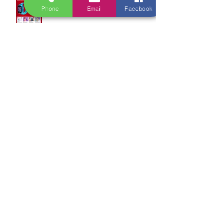
Phone
Email
Facebook
Sicherheit für Ihr Kind
Internet aus der Steckdose ohne
Warten
Schnelles Internet für Homeoffice
im Werra-Meißner-Kreis
Mobilfunkcenter Hessisch
Lichtenau eröffnet pünktlich zum