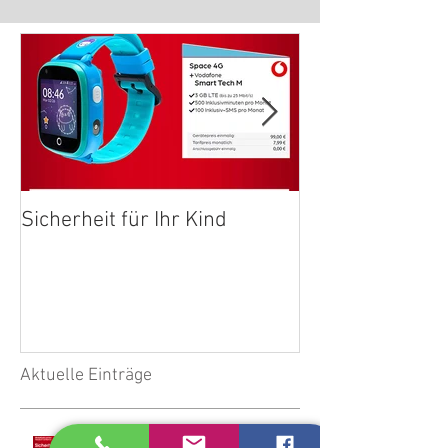
Sicherheit für Ihr Kind
Internet aus de
ohne Warten
Aktuelle Einträge