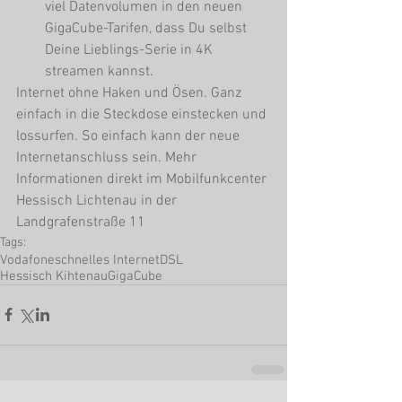
viel Datenvolumen in den neuen 
GigaCube-Tarifen, dass Du selbst 
Deine Lieblings-Serie in 4K 
streamen kannst. 
Internet ohne Haken und Ösen. Ganz 
einfach in die Steckdose einstecken und 
lossurfen. So einfach kann der neue 
Internetanschluss sein. Mehr 
Informationen direkt im Mobilfunkcenter 
Hessisch Lichtenau in der 
Landgrafenstraße 11
Tags:
Vodafone
schnelles Internet
DSL
Hessisch Kihtenau
GigaCube