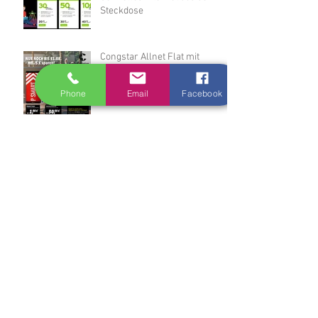
Steckdose
Congstar Allnet Flat mit
Smartphone
Phone
Email
Facebook
Archiv
Februar 2022
(1)
1 Beitrag
August 2020
(2)
2 Beiträge
Dezember 2019
(1)
1 Beitrag
November 2019
(1)
1 Beitrag
Februar 2019
(1)
1 Beitrag
Dezember 2018
(1)
1 Beitrag
Oktober 2018
(1)
1 Beitrag
August 2018
(2)
2 Beiträge
März 2018
(5)
5 Beiträge