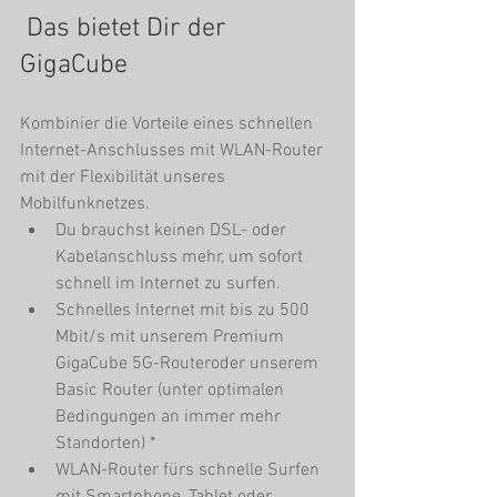
 Das bietet Dir der 
GigaCube
Kombinier die Vorteile eines schnellen 
Internet-Anschlusses mit WLAN-Router 
mit der Flexibilität unseres 
Mobilfunknetzes. 
Du brauchst keinen DSL- oder 
Kabelanschluss mehr, um sofort 
schnell im Internet zu surfen.  
Schnelles Internet mit bis zu 500 
Mbit/s mit unserem Premium 
GigaCube 5G-Routeroder unserem 
Basic Router (unter optimalen 
Bedingungen an immer mehr 
Standorten) *  
WLAN-Router fürs schnelle Surfen 
mit Smartphone, Tablet oder 