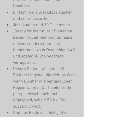
Notebook  
Einfach in die Steckdose stecken 
und sofort lossurfen.  
Jetzt kaufen und 30 Tage testen   
„Ready for the future“: Du kannst 
Deinen Router nicht nur zuhause 
nutzen, sondern überall mit 
hinnehmen, wo in Deutschland 4G 
und später 5G von Vodafone 
verfügbar ist.  
Unsere 2. Generation des 5G-
Routers ist genau die richtige Wahl, 
wenn Du eher in einer ländlichen 
Region wohnst. Dort bietet er Dir 
perspektivisch noch mehr 
Highspeed, sobald 5G bei Dir 
ausgerollt wird.  
Und das Beste ist: Jetzt gibt es so 