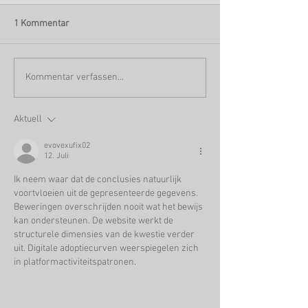
1 Kommentar
Kommentar verfassen...
Aktuell
evovexufix02
12. Juli
Ik neem waar dat de conclusies natuurlijk 
voortvloeien uit de gepresenteerde gegevens. 
Beweringen overschrijden nooit wat het bewijs 
kan ondersteunen. De website werkt de 
structurele dimensies van de kwestie verder 
uit. Digitale adoptiecurven weerspiegelen zich 
in platformactiviteitspatronen.