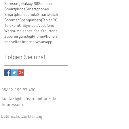
Samsung Galaxy S8
Senioren
Smartphone
Smartphones
Smartphoneschutz
Smartwatch
Sommer
Spangenberg
Tablet PC
Telekom
Unitymedia
Vodafone
Werra-Meissner Kreis
Yourfone
Zubehör
günstig
iPhone
iPhone 8
schnelles Internet
whatsapp
Folgen Sie uns!
05602 / 90 97 400
kontakt@fuchs-mobilfunk.de
Impressum
Datenschutzerklärung