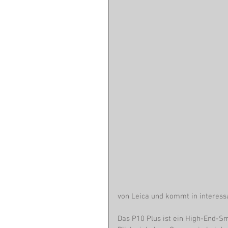
von Leica und kommt in interess
Das P10 Plus ist ein High-End-S