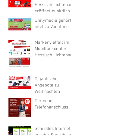
Hessisch Lichtenau
eröffnet pünktlich
zum
Unitymedia gehört
Weihnachtsgeschäft
jetzt zu Vodafone:
neuen Onlineshop
Markenvielfalt im
Mobilfunkcenter
Hessisch Lichtenau
Gigantische
Angebote zu
Weihnachten
Der neue
Telefonanschluss
Schnelles Internet