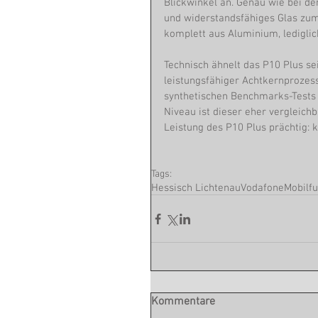
Blickwinkel an. Genau wie bei d
und widerstandsfähiges Glas zum 
komplett aus Aluminium, lediglic
Technisch ähnelt das P10 Plus se
leistungsfähiger Achtkernprozess
synthetischen Benchmarks-Tests 
Niveau ist dieser eher vergleichb
Leistung des P10 Plus prächtig: k
Tags:
Hessisch Lichtenau
Vodafone
Mobilf
Kommentare