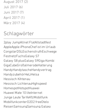
August 2017
(2)
2 Beiträge
Juli 2017
(6)
6 Beiträge
Juni 2017
(7)
7 Beiträge
April 2017
(1)
1 Beitrag
März 2017
(4)
4 Beiträge
Schlagwörter
2play Jump
Allnet Flat
Altstadtfest
Apple
Apple iPhone
Chef ist im Urlaub
Congstar
DSL
Eschenstruth
Eschwege
Festnetz
Fuchs
Galaxy S7
Galaxy S8 plus
Galaxy S9
Giga Kombi
GigaCube
Großalmerode
Halterung
Handy
Handytasche
Handyvertrag
Handyzubehör
HeLi
Helsa
Hessisch Kihtenau
Hessisch Lichtenau
Highspeed
Homespot
Hotspot
Huawei
Huawei Mate 10 lite
Internet
Junge Leute Tarife
Kfz
Mobilfunk
Mobilfunkcenter
O2
O2 free
Otelo
Reisen
Samsung
Samsung Galaxy