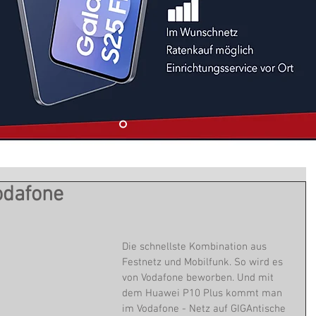
odafone
Die schnellste Kombination aus 
Festnetz und Mobilfunk. So wird es 
von Vodafone beworben. Und mit 
dem Huawei P10 Plus kommt man 
im Vodafone - Netz auf GIGAntische 