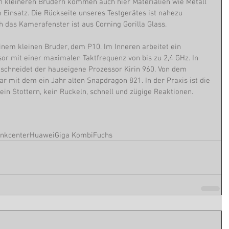
en kleineren Brüdern kommen auch hier Materialien wie Metall 
Einsatz. Die Rückseite unseres Testgerätes ist nahezu 
h das Kamerafenster ist aus Corning Gorilla Glass.
inem kleinen Bruder, dem P10. Im Inneren arbeitet ein 
or mit einer maximalen Taktfrequenz von bis zu 2,4 GHz. In 
schneidet der hauseigene Prozessor Kirin 960. Von dem 
ar mit dem ein Jahr alten Snapdragon 821. In der Praxis ist die 
ein Stottern, kein Ruckeln, schnell und zügige Reaktionen. 
unkcenter
Huawei
Giga Kombi
Fuchs