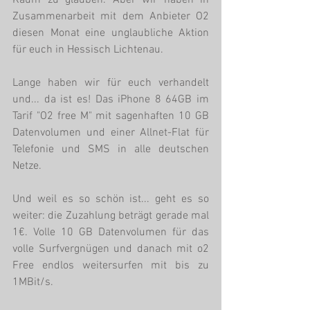
Kaum zu glauben. Aber wir haben in 
Zusammenarbeit mit dem Anbieter O2 
diesen Monat eine unglaubliche Aktion 
für euch in Hessisch Lichtenau.
Lange haben wir für euch verhandelt 
und... da ist es! Das iPhone 8 64GB im 
Tarif "O2 free M" mit sagenhaften 10 GB 
Datenvolumen und einer Allnet-Flat für 
Telefonie und SMS in alle deutschen 
Netze.
Und weil es so schön ist... geht es so 
weiter: die Zuzahlung beträgt gerade mal 
1€. Volle 10 GB Datenvolumen für das 
volle Surfvergnügen und danach mit o2 
Free endlos weitersurfen mit bis zu 
1MBit/s.